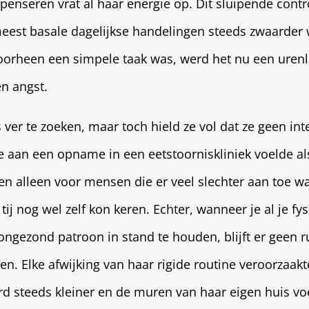
penseren vrat al haar energie op. Dit sluipende contr
meest basale dagelijkse handelingen steeds zwaarder
orheen een simpele taak was, werd het nu een uren
en angst.
ver te zoeken, maar toch hield ze vol dat ze geen int
 aan een opname in een eetstoorniskliniek voelde al
gen alleen voor mensen die er veel slechter aan toe wa
t tij nog wel zelf kon keren. Echter, wanneer je al je f
ongezond patroon in stand te houden, blijft er geen 
n. Elke afwijking van haar rigide routine veroorzaa
rd steeds kleiner en de muren van haar eigen huis v