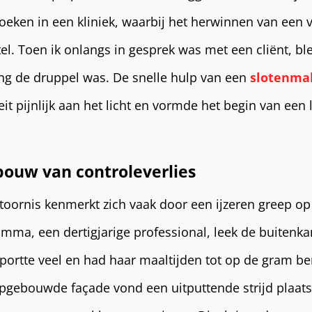
oeken in een kliniek, waarbij het herwinnen van een v
tel. Toen ik onlangs in gesprek was met een cliënt, bl
ting de druppel was. De snelle hulp van een
slotenma
eit pijnlijk aan het licht en vormde het begin van een 
bouw van controleverlies
toornis kenmerkt zich vaak door een ijzeren greep op
Emma, een dertigjarige professional, leek de buitenka
sportte veel en had haar maaltijden tot op de gram b
opgebouwde façade vond een uitputtende strijd plaats