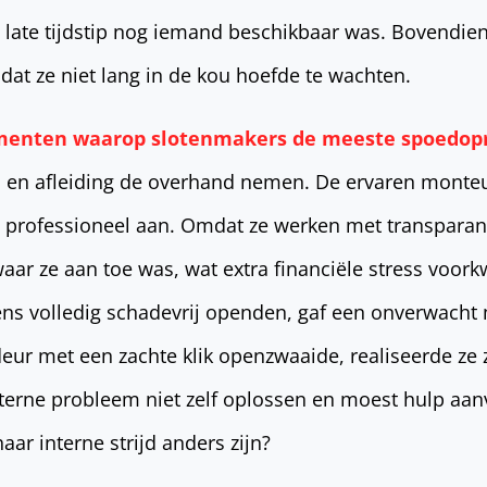
t late tijdstip nog iemand beschikbaar was. Bovendie
r dat ze niet lang in de kou hoefde te wachten.
enten waarop slotenmakers de meeste spoedopr
en afleiding de overhand nemen. De ervaren monteu
t professioneel aan. Omdat ze werken met transparant
ar ze aan toe was, wat extra financiële stress voork
gens volledig schadevrij openden, gaf een onverwach
 deur met een zachte klik openzwaaide, realiseerde ze z
externe probleem niet zelf oplossen en moest hulp aa
ar interne strijd anders zijn?