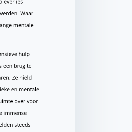
oleverlies
 werden. Waar
lange mentale
ensieve hulp
s een brug te
ren. Ze hield
ysieke en mentale
ruimte over voor
kte immense
oelden steeds