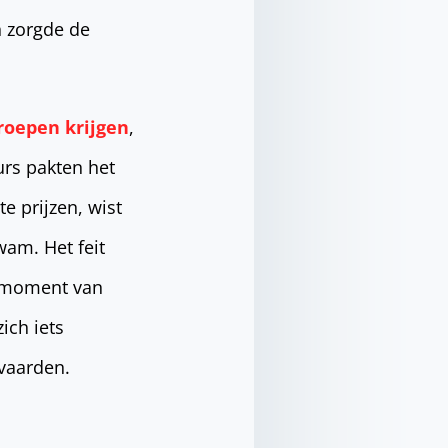
n zorgde de
oepen krijgen
,
rs pakten het
e prijzen, wist
wam. Het feit
t moment van
ich iets
nvaarden.