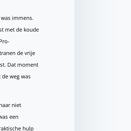
d, was immens.
st met de koude
Pro-
tranen de vrije
ast. Dat moment
it de weg was
haar niet
 was een
raktische hulp