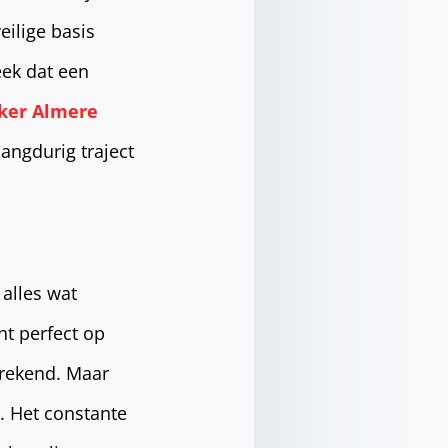
eilige basis
eek dat een
ker Almere
langdurig traject
 alles wat
nt perfect op
erekend. Maar
. Het constante