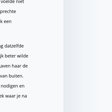
voelde niet
oprechte
ek een
ng datzelfde
jk beter wilde
gaven haar de
van buiten.
e nodigen en
ek waar je na