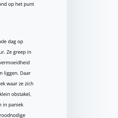
tond op het punt
nde dag op
r. Ze greep in
 vermoeidheid
n liggen. Daar
lek waar ze zich
klein obstakel,
m in paniek
broodnodige