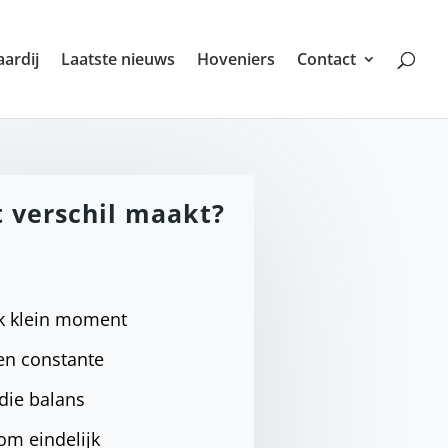
ardij
Laatste nieuws
Hoveniers
Contact
t verschil maakt?
ijk klein moment
een constante
 die balans
om eindelijk