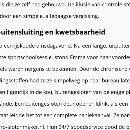
s die ze zelf had gebouwd. De illusie van controle s
 door een simpele, alledaagse vergissing.
buitensluiting en kwetsbaarheid
 een ijskoude dinsdagavond. Na een lange, uitputte
hte sportschoolsessie, stond Emma voor haar voordeu
utels waren nergens te bekennen. Door de chronische
ingsstoffen had ze ze simpelweg op haar bureau late
k en figuurlijk in de kou, buitengesloten van de enige p
aande. Een buitengesloten deur openen klinkt als een 
staat leidde het tot een complete paniekaanval. Ze na
 Pro-slotenmaker.nl. Hun 24/7 spoedservice bood de 