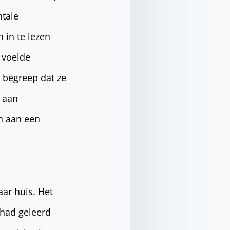
ntale
 in te lezen
e voelde
 begreep dat ze
n aan
en aan een
aar huis. Het
 had geleerd