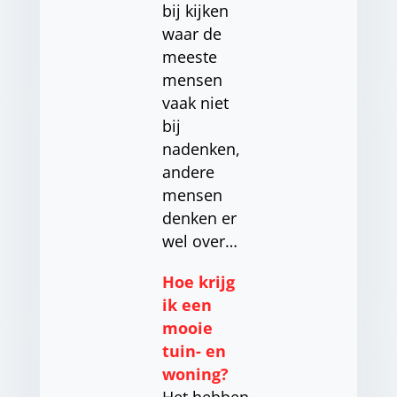
bij kijken
waar de
meeste
mensen
vaak niet
bij
nadenken,
andere
mensen
denken er
wel over…
Hoe krijg
ik een
mooie
tuin- en
woning?